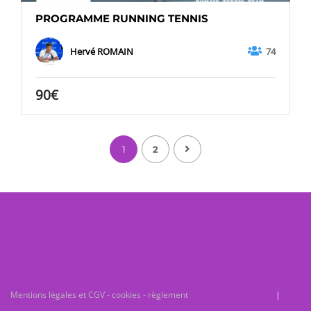
PROGRAMME RUNNING TENNIS
74
Hervé ROMAIN
90€
1
2
Mentions légales et CGV - cookies - règlement
Romain Tennis Team.
|