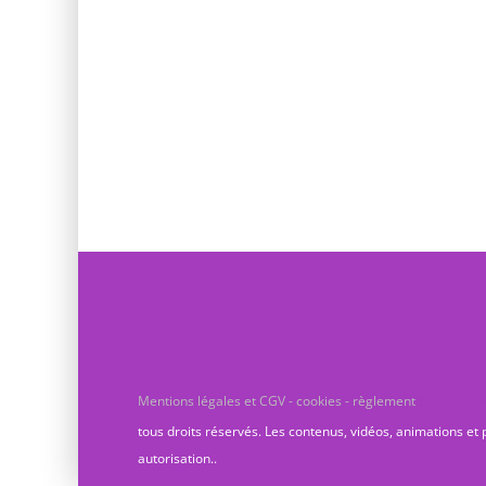
Mentions légales et CGV - cookies - règlement
Romain Te
tous droits réservés. Les contenus, vidéos, animations et 
autorisation..