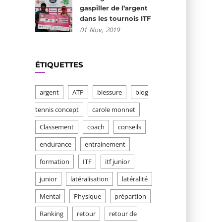
gaspiller de l’argent
dans les tournois ITF
01
Nov,
2019
ÉTIQUETTES
argent
ATP
blessure
blog
tennis concept
carole monnet
Classement
coach
conseils
endurance
entrainement
formation
ITF
itf junior
junior
latéralisation
latéralité
Mental
Physique
prépartion
Ranking
retour
retour de