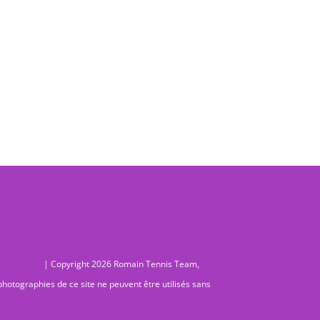
nnis Team.
| Copyright 2026 Romain Tennis Team,
photographies de ce site ne peuvent être utilisés sans