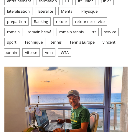
entrainement
formation
ITF
itf junior
junior
latéralisation
latéralité
Mental
Physique
prépartion
Ranking
retour
retour de service
romain
romain hervé
romain tennis
rtt
service
sport
Technique
tennis
Tennis Europe
vincent
bonnin
vitesse
vma
WTA