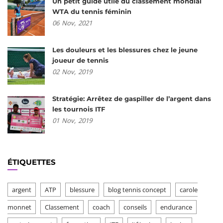
Un petit guide utile du classement mondial
WTA du tennis féminin
06
Nov,
2021
Les douleurs et les blessures chez le jeune
joueur de tennis
02
Nov,
2019
Stratégie: Arrêtez de gaspiller de l’argent dans
les tournois ITF
01
Nov,
2019
ÉTIQUETTES
argent
ATP
blessure
blog tennis concept
carole
monnet
Classement
coach
conseils
endurance