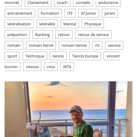
monnet
Classement
coach
conseils
endurance
entrainement
formation
ITF
itf junior
junior
latéralisation
latéralité
Mental
Physique
prépartion
Ranking
retour
retour de service
romain
romain hervé
romain tennis
rtt
service
sport
Technique
tennis
Tennis Europe
vincent
bonnin
vitesse
vma
WTA