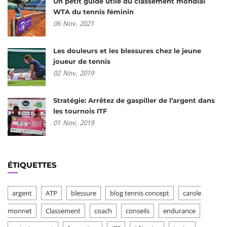
Un petit guide utile du classement mondial
WTA du tennis féminin
06
Nov,
2021
Les douleurs et les blessures chez le jeune
joueur de tennis
02
Nov,
2019
Stratégie: Arrêtez de gaspiller de l’argent dans
les tournois ITF
01
Nov,
2019
ÉTIQUETTES
argent
ATP
blessure
blog tennis concept
carole
monnet
Classement
coach
conseils
endurance