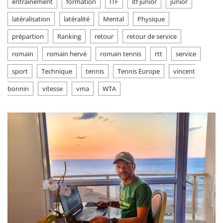
entrainement
formation
ITF
itf junior
junior
latéralisation
latéralité
Mental
Physique
prépartion
Ranking
retour
retour de service
romain
romain hervé
romain tennis
rtt
service
sport
Technique
tennis
Tennis Europe
vincent
bonnin
vitesse
vma
WTA