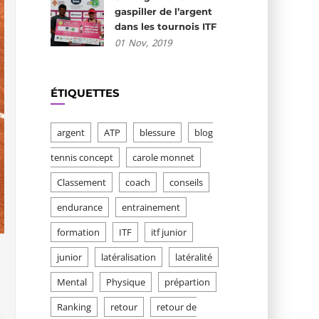
gaspiller de l’argent
dans les tournois ITF
01
Nov,
2019
ÉTIQUETTES
argent
ATP
blessure
blog
tennis concept
carole monnet
Classement
coach
conseils
endurance
entrainement
formation
ITF
itf junior
junior
latéralisation
latéralité
Mental
Physique
prépartion
Ranking
retour
retour de