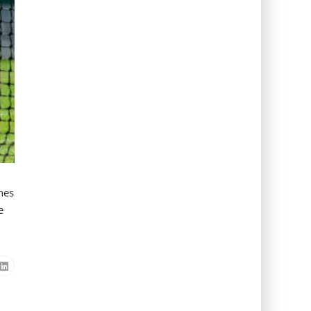
nes
e