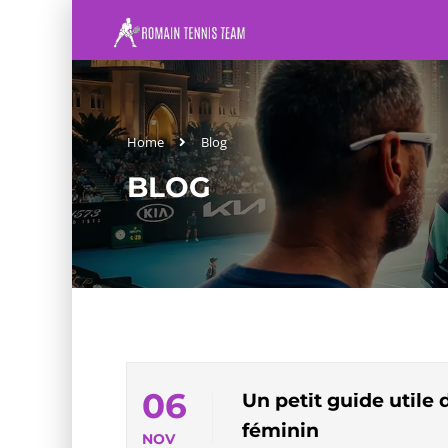
Home
Blog
BLOG
06
Un petit guide util
féminin
NOV