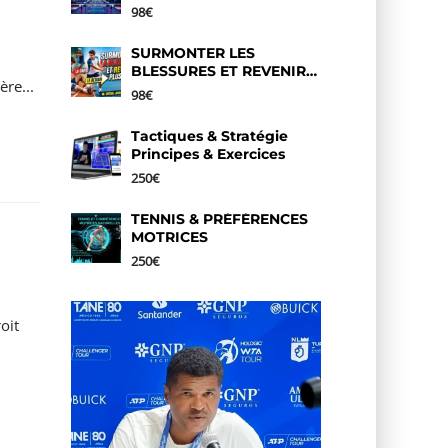
Complet de 8 Semaines
98€
SURMONTER LES
BLESSURES ET REVENIR
re...
PLUS FORT
98€
Tactiques & Stratégie
Principes & Exercices
250€
TENNIS & PRÉFÉRENCES
MOTRICES
250€
oit