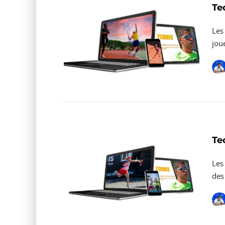
Te
Les
jou
Te
Les
des